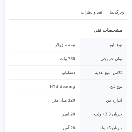
ویژگی‌ها
نقد و نظرات
مشخصات فنی
نوع پاور
نیمه ماژولار
توان خروجی
750 وات
کلاس منبع تغذیه
دسکتاپ
نوع فن
HYB Bearing
اندازه فن
120 میلی‌متر
جریان 3.3+ ولت
20 امپر
جریان 5+ ولت
20 آمپر