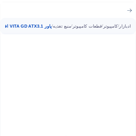
ادبازار
کامپیوتر
قطعات کامپیوتر
منبع تغذیه
پاور VITA GD ATX3.1 اف اس پی 750 وات
/
/
/
/