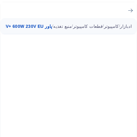
ادبازار
کامپیوتر
قطعات کامپیوتر
منبع تغذیه
پاور HV+ 600W 230V EU اف اس پی 600 وات
/
/
/
/