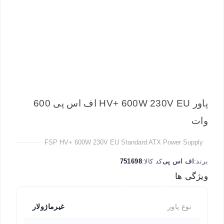
پاور HV+ 600W 230V EU اف اس پی 600
وات
FSP HV+ 600W 230V EU Standard ATX Power Supply
برند:
اف اس پی
کد کالا:
751698
ویژگی ها
نوع پاور
غیرماژولار