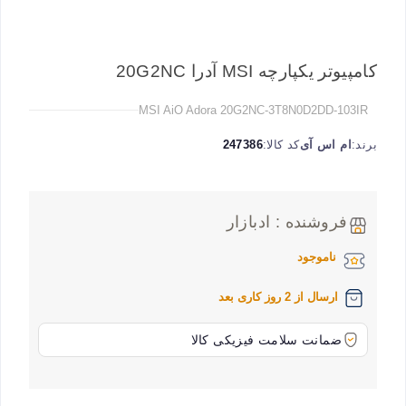
کامپیوتر یکپارچه MSI آدرا 20G2NC
MSI AiO Adora 20G2NC-3T8N0D2DD-103IR
برند:
ام اس آی
کد کالا:
247386
فروشنده : ادبازار
ناموجود
ارسال از 2 روز کاری بعد
ضمانت سلامت فیزیکی کالا