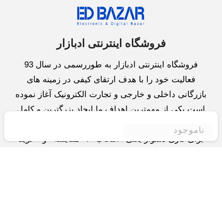
فروشگاه اینترنتی ادبازار
فروشگاه اینترنتی ادبازار به طوررسمی در سال 93
فعالیت خود را با هدف ارتقای کیفی در زمینه های
بازرگانی داخلی و خارجی و تجارت الکترونیک آغاز نموده
است.یکی از مهمترین اهداف ما ایجاد بزرگترین و کامل
ترین فروشگاه اینترنتی در ایران است.همواره می کوشیم
ناموجود
برای کاری دشوار یعنی «انتخاب »، «مقایسه» و «خرید
»،مسیری کوتاه و مطمئن دلپذیر ولذت بخش را فراهم
آوریم.واحد بازرگانی شرکت سعی در تامین و توزیع و
همچنین خدمات پس از فروش با بهترین کیفیت و قیمت
دارد.این واحد « تجارت الکترونیک » را یکی از اولویت
های خود قرارداده و در این زمینه راهکارهایی نیز اتخاذ