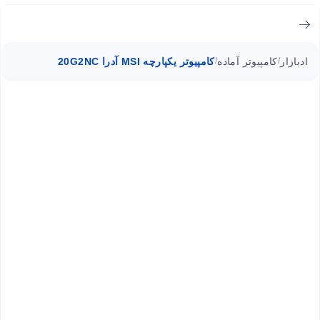
ادبازار
کامپیوتر آماده
کامپیوتر یکپارچه MSI آدرا 20G2NC
/
/