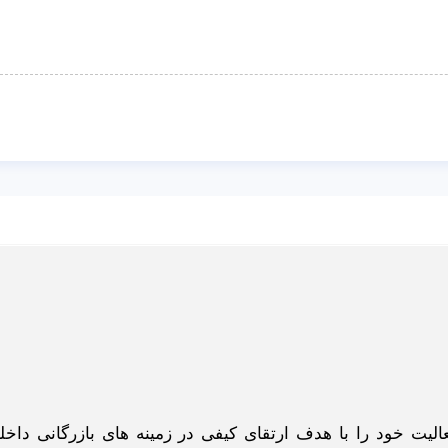
گاه اینترنتی ادبازار به طوررسمی در سال 93 فعالیت خود را با هدف ارتقای کیفی در زمینه های بازرگانی د