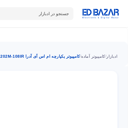
جستجو در ادبازار
دسته بندی محصولات
خانه
شـکـارِ تخفیــف
سوالات متداول
ادبازار
کامپیوتر آماده
کامپیوتر یکپارچه ام اس آی آدرا 202M-108IR
/
/