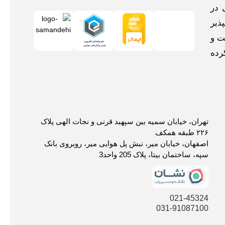
 در
ذیر
ت و
رده
تهران، خیابان سمیه بین سپهبد قرنی و نجات الهی پلاک
۲۲۶ طبقه همکف
اصفهان، خیابان میر، نبش پل هوایی میر، روبروی بانک
سپه، ساختمان بیتا، پلاک 205 واحد3
021-45324
031-91087100