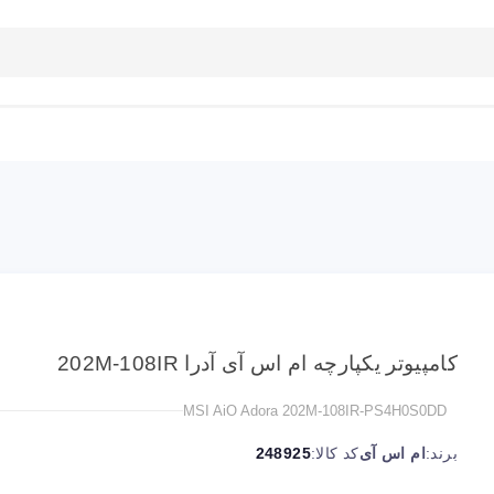
بلاگ
تماس با ما
راهنمای سایت
کامپیوتر یکپارچه ام اس آی آدرا 202M-108IR
MSI AiO Adora 202M-108IR-PS4H0S0DD
برند:
ام اس آی
کد کالا:
248925