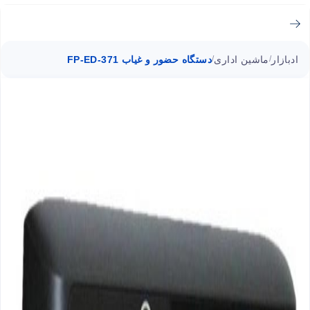
ادبازار
ماشین اداری
دستگاه حضور و غیاب FP-ED-371
/
/