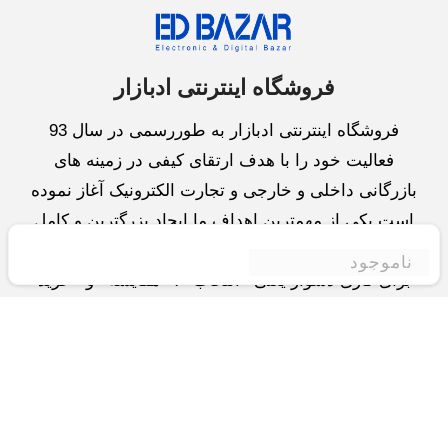
فروشگاه اینترنتی ادبازار
فروشگاه اینترنتی ادبازار به طوررسمی در سال 93
فعالیت خود را با هدف ارتقای کیفی در زمینه های
بازرگانی داخلی و خارجی و تجارت الکترونیک آغاز نموده
است.یکی از مهمترین اهداف ما ایجاد بزرگترین و کامل
ترین فروشگاه اینترنتی در ایران است.همواره می کوشیم
ناموجود
برای کاری دشوار یعنی «انتخاب »، «مقایسه» و «خرید
»،مسیری کوتاه و مطمئن دلپذیر ولذت بخش را فراهم
آوریم.واحد بازرگانی شرکت سعی در تامین و توزیع و
همچنین خدمات پس از فروش با بهترین کیفیت و قیمت
دارد.این واحد « تجارت الکترونیک » را یکی از اولویت
های خود قرارداده و در این زمینه راهکارهایی نیز اتخاذ