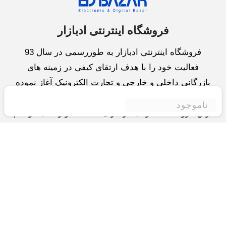
فروشگاه اینترنتی ادبازار
فروشگاه اینترنتی ادبازار به طوررسمی در سال 93
فعالیت خود را با هدف ارتقای کیفی در زمینه های
بازرگانی داخلی و خارجی و تجارت الکترونیک آغاز نموده
است.یکی از مهمترین اهداف ما ایجاد بزرگترین و کامل
ناموجود
ترین فروشگاه اینترنتی در ایران است.همواره می کوشیم
برای کاری دشوار یعنی «انتخاب »، «مقایسه» و «خرید
»،مسیری کوتاه و مطمئن دلپذیر ولذت بخش را فراهم
آوریم.واحد بازرگانی شرکت سعی در تامین و توزیع و
همچنین خدمات پس از فروش با بهترین کیفیت و قیمت
دارد.این واحد « تجارت الکترونیک » را یکی از اولویت
های خود قرارداده و در این زمینه راهکارهایی نیز اتخاذ
کرده است و با « شعار آسوده بیابید و آسان مقایسه کنید