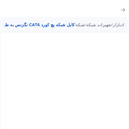
ادبازار
تجهیزات شبکه
شبکه
کابل شبکه پچ کورد CAT6 نگزنس به طول 1 متر
/
/
/