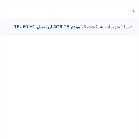
ادبازار
تجهیزات شبکه
شبکه
مودم 4G/LTE ایرانسل TF-i60 H1
/
/
/