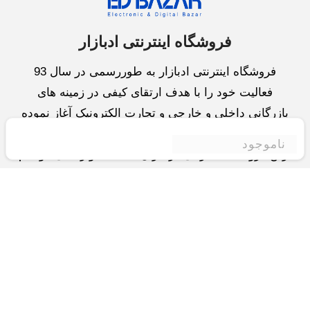
فروشگاه اینترنتی ادبازار
فروشگاه اینترنتی ادبازار به طوررسمی در سال 93
فعالیت خود را با هدف ارتقای کیفی در زمینه های
بازرگانی داخلی و خارجی و تجارت الکترونیک آغاز نموده
است.یکی از مهمترین اهداف ما ایجاد بزرگترین و کامل
ناموجود
ترین فروشگاه اینترنتی در ایران است.همواره می کوشیم
برای کاری دشوار یعنی «انتخاب »، «مقایسه» و «خرید
»،مسیری کوتاه و مطمئن دلپذیر ولذت بخش را فراهم
آوریم.واحد بازرگانی شرکت سعی در تامین و توزیع و
همچنین خدمات پس از فروش با بهترین کیفیت و قیمت
دارد.این واحد « تجارت الکترونیک » را یکی از اولویت
های خود قرارداده و در این زمینه راهکارهایی نیز اتخاذ
کرده است و با « شعار آسوده بیابید و آسان مقایسه کنید