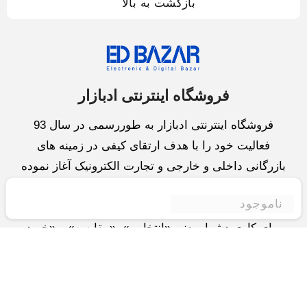
بازگشت به بالا
فروشگاه اینترنتی ادبازار
فروشگاه اینترنتی ادبازار به طوررسمی در سال 93
فعالیت خود را با هدف ارتقای کیفی در زمینه های
بازرگانی داخلی و خارجی و تجارت الکترونیک آغاز نموده
است.یکی از مهمترین اهداف ما ایجاد بزرگترین و کامل
ناموجود
ترین فروشگاه اینترنتی در ایران است.همواره می کوشیم
برای کاری دشوار یعنی «انتخاب »، «مقایسه» و «خرید
»،مسیری کوتاه و مطمئن دلپذیر ولذت بخش را فراهم
آوریم.واحد بازرگانی شرکت سعی در تامین و توزیع و
همچنین خدمات پس از فروش با بهترین کیفیت و قیمت