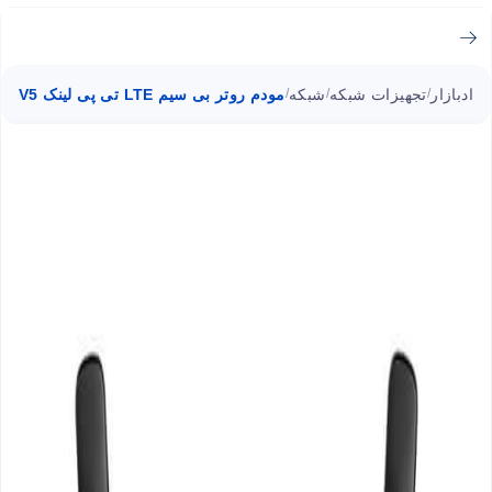
ادبازار
تجهیزات شبکه
شبکه
مودم روتر بی سیم LTE تی پی لینک Archer MR200_V5
/
/
/