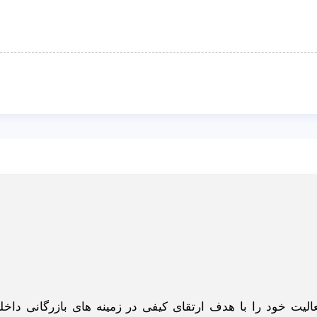
گاه اینترنتی ادبازار به طوررسمی در سال 93 فعالیت خود را با هدف ارتقای کیفی در زمینه های بازرگانی د