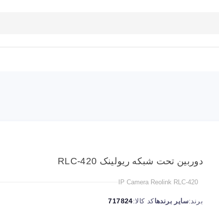
بلاگ
تماس با ما
راهنمای سایت
دوربین تحت شبکه ریولینک RLC-420
IP Camera Reolink RLC-420
برند:
سایر برندها
کد کالا:
717824