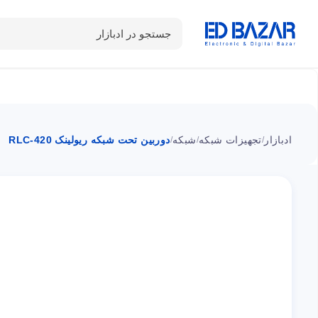
جستجو در ادبازار
دسته بندی محصولات
خانه
شـکـارِ تخفیــف
سوالات متداول
ادبازار
تجهیزات شبکه
شبکه
دوربین تحت شبکه ریولینک RLC-420
/
/
/