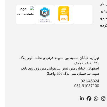
 در
ذیر
ت و
رده
تهران، خیابان سمیه بین سپهبد قرنی و نجات الهی پلاک
۲۲۶ طبقه همکف
اصفهان، خیابان میر، نبش پل هوایی میر، روبروی بانک
سپه، ساختمان بیتا، پلاک 205 واحد3
021-45324
031-91087100
LinkedIn
Facebook
WhatsApp
Instagram