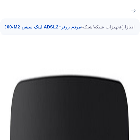
ادبازار
تجهیزات شبکه
شبکه
مودم روتر+ADSL2 لینک سیس X1000-M2
/
/
/