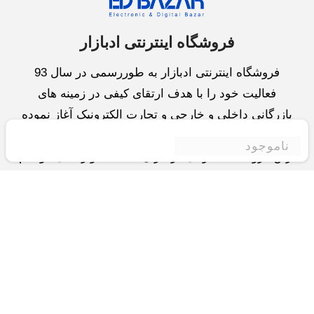
فروشگاه اینترنتی ادبازار
فروشگاه اینترنتی ادبازار به طوررسمی در سال 93
فعالیت خود را با هدف ارتقای کیفی در زمینه های
بازرگانی داخلی و خارجی و تجارت الکترونیک آغاز نموده
است.یکی از مهمترین اهداف ما ایجاد بزرگترین و کامل
ناموجود
ترین فروشگاه اینترنتی در ایران است.همواره می کوشیم
برای کاری دشوار یعنی «انتخاب »، «مقایسه» و «خرید
»،مسیری کوتاه و مطمئن دلپذیر ولذت بخش را فراهم
آوریم.واحد بازرگانی شرکت سعی در تامین و توزیع و
همچنین خدمات پس از فروش با بهترین کیفیت و قیمت
دارد.این واحد « تجارت الکترونیک » را یکی از اولویت
های خود قرارداده و در این زمینه راهکارهایی نیز اتخاذ
کرده است و با « شعار آسوده بیابید و آسان مقایسه کنید