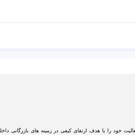
گاه اینترنتی ادبازار به طوررسمی در سال 93 فعالیت خود را با هدف ارتقای کیفی در زمینه های بازرگانی د