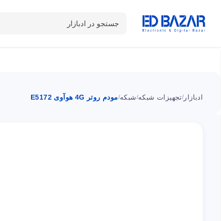
جستجو در ادبازار
دسته بندی محصولات
خانه
شـکـارِ تخفیــف
سوالات متداول
ادبازار
تجهیزات شبکه
شبکه
مودم روتر 4G هوآوی E5172
/
/
/