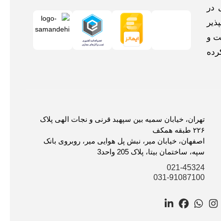
 در
ذیر
ت و
رده
تهران، خیابان سمیه بین سپهبد قرنی و نجات الهی پلاک
۲۲۶ طبقه همکف
اصفهان، خیابان میر، نبش پل هوایی میر، روبروی بانک
سپه، ساختمان بیتا، پلاک 205 واحد3
021-45324
031-91087100
LinkedIn
Facebook
WhatsApp
Instagram