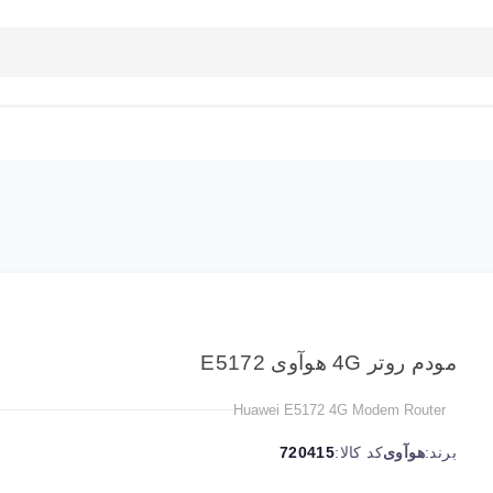
بلاگ
تماس با ما
راهنمای سایت
مودم روتر 4G هوآوی E5172
Huawei E5172 4G Modem Router
برند:
هوآوی
کد کالا:
720415