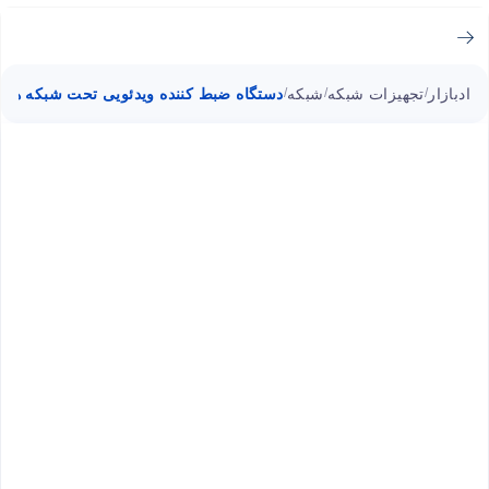
ادبازار
تجهیزات شبکه
شبکه
دستگاه ضبط کننده ویدئویی تحت شبکه هایلوک 16MH-C
/
/
/