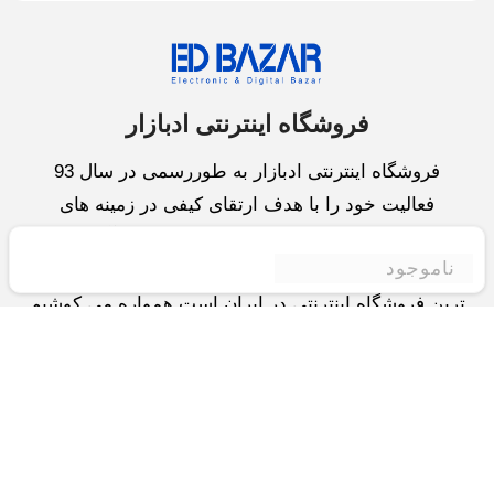
فروشگاه اینترنتی ادبازار
فروشگاه اینترنتی ادبازار به طوررسمی در سال 93
فعالیت خود را با هدف ارتقای کیفی در زمینه های
بازرگانی داخلی و خارجی و تجارت الکترونیک آغاز نموده
ناموجود
است.یکی از مهمترین اهداف ما ایجاد بزرگترین و کامل
ترین فروشگاه اینترنتی در ایران است.همواره می کوشیم
برای کاری دشوار یعنی «انتخاب »، «مقایسه» و «خرید
»،مسیری کوتاه و مطمئن دلپذیر ولذت بخش را فراهم
آوریم.واحد بازرگانی شرکت سعی در تامین و توزیع و
همچنین خدمات پس از فروش با بهترین کیفیت و قیمت
دارد.این واحد « تجارت الکترونیک » را یکی از اولویت