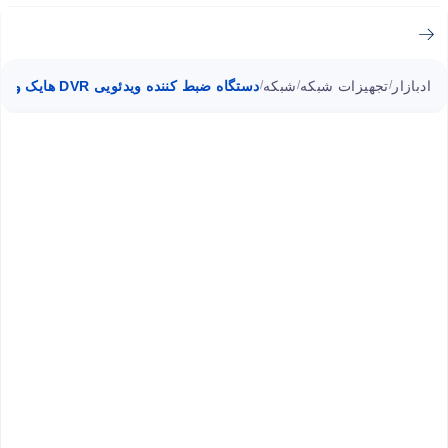
ادبازار
تجهیزات شبکه
شبکه
دستگاه ضبط کننده ویدئویی DVR هایک ویژن DS-7208HI-E1
/
/
/