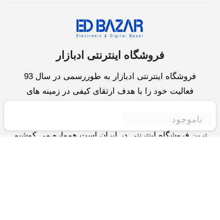
فروشگاه اینترنتی ادبازار
فروشگاه اینترنتی ادبازار به طوررسمی در سال 93
فعالیت خود را با هدف ارتقای کیفی در زمینه های
بازرگانی داخلی و خارجی و تجارت الکترونیک آغاز نموده
ناموجود
است.یکی از مهمترین اهداف ما ایجاد بزرگترین و کامل
ترین فروشگاه اینترنتی در ایران است.همواره می کوشیم
برای کاری دشوار یعنی «انتخاب »، «مقایسه» و «خرید
»،مسیری کوتاه و مطمئن دلپذیر ولذت بخش را فراهم
آوریم.واحد بازرگانی شرکت سعی در تامین و توزیع و
همچنین خدمات پس از فروش با بهترین کیفیت و قیمت
دارد.این واحد « تجارت الکترونیک » را یکی از اولویت