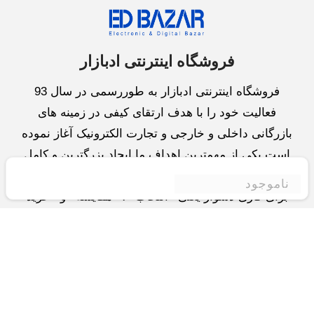
فروشگاه اینترنتی ادبازار
فروشگاه اینترنتی ادبازار به طوررسمی در سال 93
فعالیت خود را با هدف ارتقای کیفی در زمینه های
بازرگانی داخلی و خارجی و تجارت الکترونیک آغاز نموده
است.یکی از مهمترین اهداف ما ایجاد بزرگترین و کامل
ترین فروشگاه اینترنتی در ایران است.همواره می کوشیم
ناموجود
برای کاری دشوار یعنی «انتخاب »، «مقایسه» و «خرید
»،مسیری کوتاه و مطمئن دلپذیر ولذت بخش را فراهم
آوریم.واحد بازرگانی شرکت سعی در تامین و توزیع و
همچنین خدمات پس از فروش با بهترین کیفیت و قیمت
دارد.این واحد « تجارت الکترونیک » را یکی از اولویت
های خود قرارداده و در این زمینه راهکارهایی نیز اتخاذ