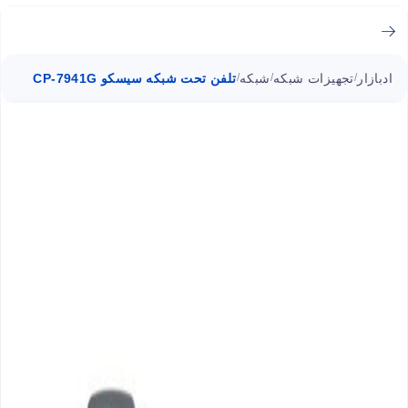
ادبازار
تجهیزات شبکه
شبکه
تلفن تحت شبکه سیسکو CP-7941G
/
/
/