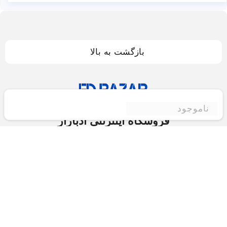
بازگشت به بالا
ناموجود
فروشگاه اینترنتی ادبازار
فروشگاه اینترنتی ادبازار به طوررسمی در سال 93
فعالیت خود را با هدف ارتقای کیفی در زمینه های
بازرگانی داخلی و خارجی و تجارت الکترونیک آغاز نموده
است.یکی از مهمترین اهداف ما ایجاد بزرگترین و کامل
ترین فروشگاه اینترنتی در ایران است.همواره می کوشیم
برای کاری دشوار یعنی «انتخاب »، «مقایسه» و «خرید