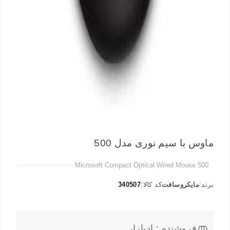
ماوس با سیم نوری مدل 500
Microsoft Compact Optical Wired Mouse 500
برند:
مایکروسافت
کد کالا:
340507
فروشنده : ادبازار