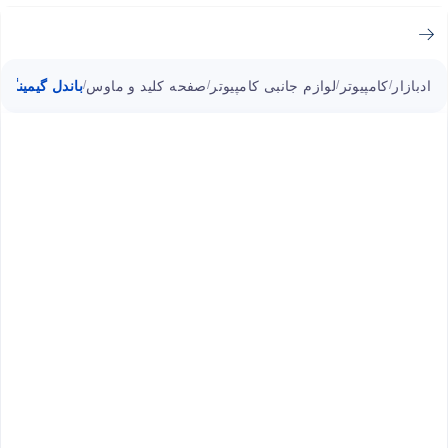
ادبازار
کامپیوتر
لوازم جانبی کامپیوتر
صفحه کلید و ماوس
باندل گیمینگ Essentials S107P-BA ردراگون شامل کیبورد، ماوس و هدست
/
/
/
/