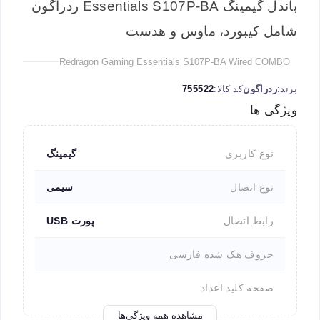
باندل گیمینگ Essentials S107P-BA ردراگون
شامل کیبورد، ماوس و هدست
Redragon Gaming Essentials S107P-BA Wired COMBO
برند:
ردراگون
کد کالا:
755522
ویژگی ها
نوع کاربری
گیمینگ
نوع اتصال
سیمی
رابط اتصال
پورت USB
حروف هک شده فارسی
صفحه کلید اعداد
مشاهده همه ویژگی‌ها