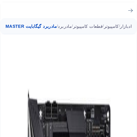
ادبازار
کامپیوتر
قطعات کامپیوتر
مادربرد
مادربرد گیگابایت Z490 AORUS MASTER سوکت 1200
/
/
/
/