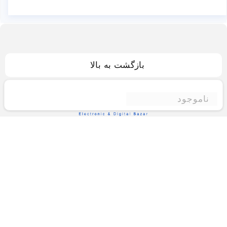
بازگشت به بالا
ناموجود
فروشگاه اینترنتی ادبازار
فروشگاه اینترنتی ادبازار به طوررسمی در سال 93
فعالیت خود را با هدف ارتقای کیفی در زمینه های
بازرگانی داخلی و خارجی و تجارت الکترونیک آغاز نموده
است.یکی از مهمترین اهداف ما ایجاد بزرگترین و کامل
ترین فروشگاه اینترنتی در ایران است.همواره می کوشیم