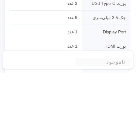
پورت USB Type-C
2 عدد
جک 3.5 میلی‌متری
5 عدد
Display Port
1 عدد
پورت HDMI
1 عدد
سایر پورت ها
1x Wi-Fi Module
ناموجود
1x BIOS FlashBack™ button
سایر مشخصات
اتصالات بی سیم
2x2 Wi-Fi 6E (802.11
a/b/g/n/ac/ax)
Bluetooth v5.2
فرم فاکتور
ATX Form Factor