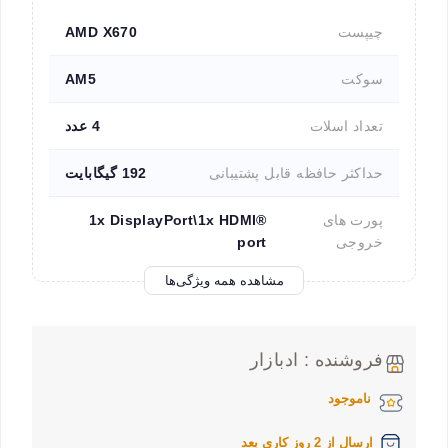
چیپست
AMD X670
سوکت
AM5
تعداد اسلات
4 عدد
حداکثر حافظه قابل پشتیبانی
192 گیگابایت
پورت های
1x DisplayPort\1x HDMI®
خروجی
port
مشاهده همه ویژگی‌ها
فروشنده : ادبازار
ناموجود
ارسال از 2 روز کاری بعد