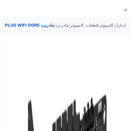
ادبازار
کامپیوتر
قطعات کامپیوتر
مادربرد
مادربرد TUF GAMING X670E-PLUS WIFI DDR5 ایسوس سوکت AM5
/
/
/
/