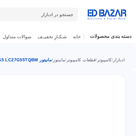
جستجو در ادبازار
دسته بندی محصولات
خانه
شـکـارِ تخفیــف
سوالات متداول
ادبازار
کامپیوتر
قطعات کامپیوتر
مانیتور
مانیتور Odyssey G5 LC27G55TQBM سامسونگ ۲۷ اینچی
/
/
/
/