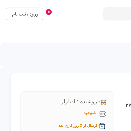
0
ورود / ثبت نام
فروشنده : ادبازار
یتور Odyssey G5 LC27G55TQBM سامسونگ ۲۷
ناموجود
ارسال از 2 روز کاری بعد