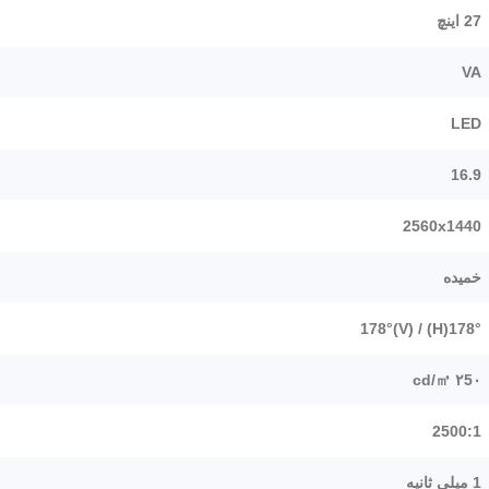
27 اینچ
VA
LED
16.9
2560x1440
خمیده
178°(H) / 178°(V)
۲5۰ cd/㎡
2500:1
1 میلی ثانیه