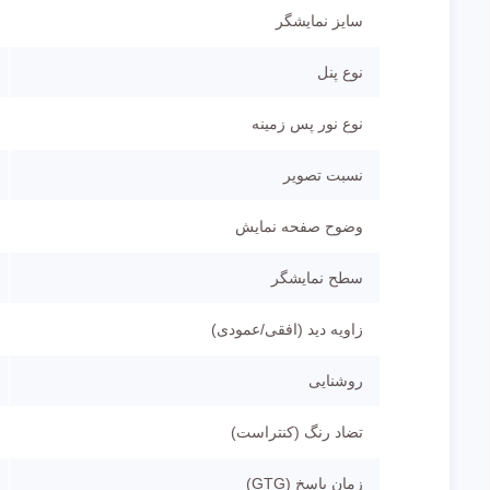
سایز نمایشگر
نوع پنل
نوع نور پس زمینه
نسبت تصویر
وضوح صفحه نمایش
سطح نمایشگر
زاویه دید (افقی/عمودی)
روشنایی
تضاد رنگ (کنتراست)
زمان پاسخ (GTG)