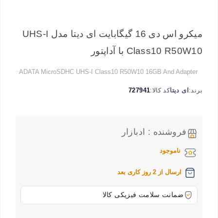
میکرو اس دی 16 گیگابایت ای دیتا مدل UHS-I
Class10 R50W10 با آداپتور
ADATA MicroSDHC UHS-I Class10 R50W10 16GB And Adapter
برند:
ای دیتا
کد کالا:
727941
فروشنده : ادبازار
ناموجود
ارسال از 2 روز کاری بعد
ضمانت سلامت فیزیکی کالا