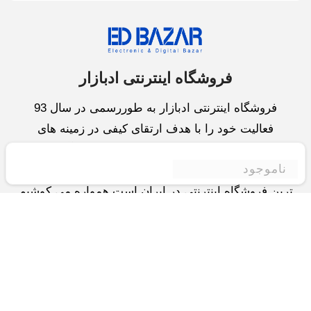
فروشگاه اینترنتی ادبازار
فروشگاه اینترنتی ادبازار به طوررسمی در سال 93
فعالیت خود را با هدف ارتقای کیفی در زمینه های
بازرگانی داخلی و خارجی و تجارت الکترونیک آغاز نموده
ناموجود
است.یکی از مهمترین اهداف ما ایجاد بزرگترین و کامل
ترین فروشگاه اینترنتی در ایران است.همواره می کوشیم
برای کاری دشوار یعنی «انتخاب »، «مقایسه» و «خرید
»،مسیری کوتاه و مطمئن دلپذیر ولذت بخش را فراهم
آوریم.واحد بازرگانی شرکت سعی در تامین و توزیع و
همچنین خدمات پس از فروش با بهترین کیفیت و قیمت
دارد.این واحد « تجارت الکترونیک » را یکی از اولویت