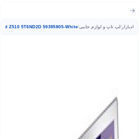
ادبازار
لپ تاپ و لوازم جانبی
Pad Z510 5T6ND2D 59395805-White
/
/