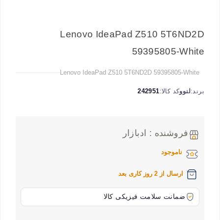
Lenovo IdeaPad Z510 5T6ND2D
59395805-White
Lenovo IdeaPad Z510 5T6ND2D 59395805-White
برند:
لنوو
کد کالا:
242951
فروشنده : ادبازار
ناموجود
ارسال از 2 روز کاری بعد
ضمانت سلامت فیزیکی کالا