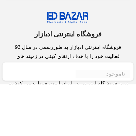
فروشگاه اینترنتی ادبازار
فروشگاه اینترنتی ادبازار به طوررسمی در سال 93
فعالیت خود را با هدف ارتقای کیفی در زمینه های
بازرگانی داخلی و خارجی و تجارت الکترونیک آغاز نموده
ناموجود
است.یکی از مهمترین اهداف ما ایجاد بزرگترین و کامل
ترین فروشگاه اینترنتی در ایران است.همواره می کوشیم
برای کاری دشوار یعنی «انتخاب »، «مقایسه» و «خرید
»،مسیری کوتاه و مطمئن دلپذیر ولذت بخش را فراهم
آوریم.واحد بازرگانی شرکت سعی در تامین و توزیع و
همچنین خدمات پس از فروش با بهترین کیفیت و قیمت
دارد.این واحد « تجارت الکترونیک » را یکی از اولویت