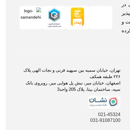
 در
ذیر
ت و
رده
تهران، خیابان سمیه بین سپهبد قرنی و نجات الهی پلاک
۲۲۶ طبقه همکف
اصفهان، خیابان میر، نبش پل هوایی میر، روبروی بانک
سپه، ساختمان بیتا، پلاک 205 واحد3
021-45324
031-91087100