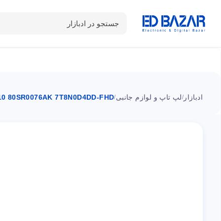
جستجو در ادبازار
دسته بندی محصولات
خانه
شـکـارِ تخفیــف
سوالات متداول
ادبازار
لپ تاپ و لوازم جانبی
510 80SR0076AK 7T8N0D4DD-FHD
/
/