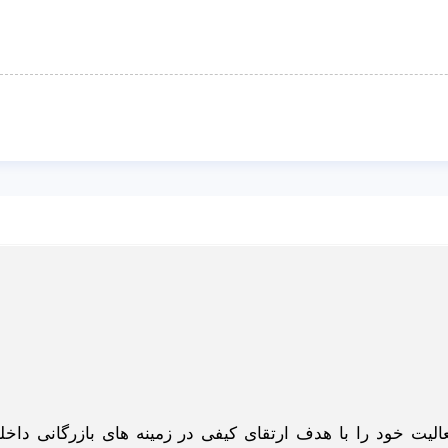
گاه اینترنتی ادبازار به طوررسمی در سال 93 فعالیت خود را با هدف ارتقای کیفی در زمینه های بازرگانی د