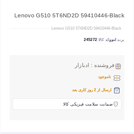
Lenovo G510 5T6ND2D 59410446-Black
Lenovo G510 5T6ND2D 59410446-Black
برند:
لنوو
کد کالا:
245272
فروشنده : ادبازار
ناموجود
ارسال از 2 روز کاری بعد
ضمانت سلامت فیزیکی کالا