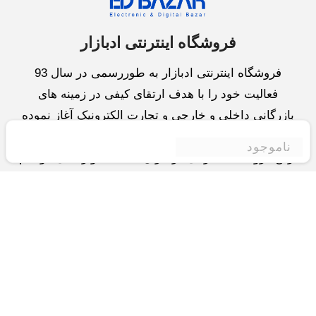
فروشگاه اینترنتی ادبازار
فروشگاه اینترنتی ادبازار به طوررسمی در سال 93
فعالیت خود را با هدف ارتقای کیفی در زمینه های
بازرگانی داخلی و خارجی و تجارت الکترونیک آغاز نموده
است.یکی از مهمترین اهداف ما ایجاد بزرگترین و کامل
ناموجود
ترین فروشگاه اینترنتی در ایران است.همواره می کوشیم
برای کاری دشوار یعنی «انتخاب »، «مقایسه» و «خرید
»،مسیری کوتاه و مطمئن دلپذیر ولذت بخش را فراهم
آوریم.واحد بازرگانی شرکت سعی در تامین و توزیع و
همچنین خدمات پس از فروش با بهترین کیفیت و قیمت
دارد.این واحد « تجارت الکترونیک » را یکی از اولویت
های خود قرارداده و در این زمینه راهکارهایی نیز اتخاذ
کرده است و با « شعار آسوده بیابید و آسان مقایسه کنید