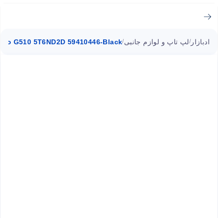
ادبازار
لپ تاپ و لوازم جانبی
ovo G510 5T6ND2D 59410446-Black
/
/