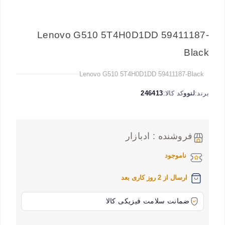
Lenovo G510 5T4H0D1DD 59411187-
Black
Lenovo G510 5T4H0D1DD 59411187-Black
برند:
لنوو
کد کالا:
246413
فروشنده : ادبازار
ناموجود
ارسال از 2 روز کاری بعد
ضمانت سلامت فیزیکی کالا