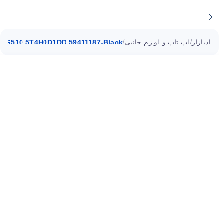
ادبازار
لپ تاپ و لوازم جانبی
o G510 5T4H0D1DD 59411187-Black
/
/