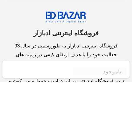
فروشگاه اینترنتی ادبازار
فروشگاه اینترنتی ادبازار به طوررسمی در سال 93
فعالیت خود را با هدف ارتقای کیفی در زمینه های
بازرگانی داخلی و خارجی و تجارت الکترونیک آغاز نموده
ناموجود
است.یکی از مهمترین اهداف ما ایجاد بزرگترین و کامل
ترین فروشگاه اینترنتی در ایران است.همواره می کوشیم
برای کاری دشوار یعنی «انتخاب »، «مقایسه» و «خرید
»،مسیری کوتاه و مطمئن دلپذیر ولذت بخش را فراهم
آوریم.واحد بازرگانی شرکت سعی در تامین و توزیع و
همچنین خدمات پس از فروش با بهترین کیفیت و قیمت
دارد.این واحد « تجارت الکترونیک » را یکی از اولویت