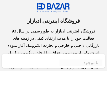
فروشگاه اینترنتی ادبازار
فروشگاه اینترنتی ادبازار به طوررسمی در سال 93
فعالیت خود را با هدف ارتقای کیفی در زمینه های
بازرگانی داخلی و خارجی و تجارت الکترونیک آغاز نموده
است.یکی از مهمترین اهداف ما ایجاد بزرگترین و کامل
ترین فروشگاه اینترنتی در ایران است.همواره می کوشیم
ناموجود
برای کاری دشوار یعنی «انتخاب »، «مقایسه» و «خرید
»،مسیری کوتاه و مطمئن دلپذیر ولذت بخش را فراهم
آوریم.واحد بازرگانی شرکت سعی در تامین و توزیع و
همچنین خدمات پس از فروش با بهترین کیفیت و قیمت
دارد.این واحد « تجارت الکترونیک » را یکی از اولویت
های خود قرارداده و در این زمینه راهکارهایی نیز اتخاذ