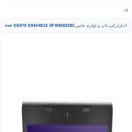
ادبازار
لپ تاپ و لوازم جانبی
enovo G5070 59424812 3F4H0D2DD
/
/