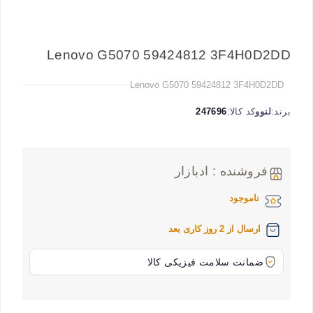
Lenovo G5070 59424812 3F4H0D2DD
Lenovo G5070 59424812 3F4H0D2DD
برند:
لنوو
کد کالا:
247696
فروشنده : ادبازار
ناموجود
ارسال از 2 روز کاری بعد
ضمانت سلامت فیزیکی کالا