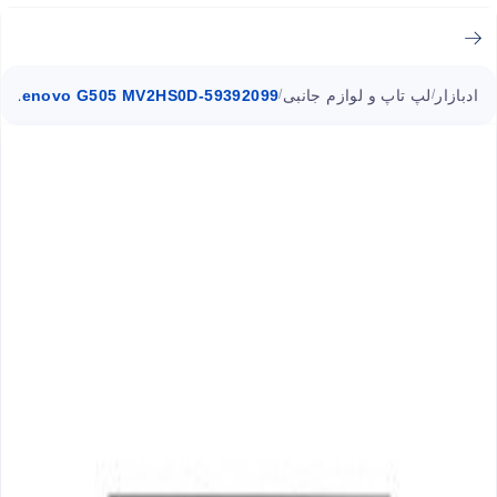
ادبازار
لپ تاپ و لوازم جانبی
Lenovo G505 MV2HS0D-59392099
/
/