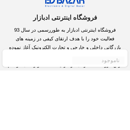
فروشگاه اینترنتی ادبازار
فروشگاه اینترنتی ادبازار به طوررسمی در سال 93
فعالیت خود را با هدف ارتقای کیفی در زمینه های
بازرگانی داخلی و خارجی و تجارت الکترونیک آغاز نموده
است.یکی از مهمترین اهداف ما ایجاد بزرگترین و کامل
ناموجود
ترین فروشگاه اینترنتی در ایران است.همواره می کوشیم
برای کاری دشوار یعنی «انتخاب »، «مقایسه» و «خرید
»،مسیری کوتاه و مطمئن دلپذیر ولذت بخش را فراهم
آوریم.واحد بازرگانی شرکت سعی در تامین و توزیع و
همچنین خدمات پس از فروش با بهترین کیفیت و قیمت
دارد.این واحد « تجارت الکترونیک » را یکی از اولویت
های خود قرارداده و در این زمینه راهکارهایی نیز اتخاذ
کرده است و با « شعار آسوده بیابید و آسان مقایسه کنید