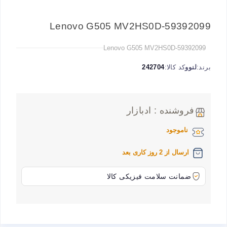
Lenovo G505 MV2HS0D-59392099
Lenovo G505 MV2HS0D-59392099
برند:
لنوو
کد کالا:
242704
فروشنده : ادبازار
ناموجود
ارسال از 2 روز کاری بعد
ضمانت سلامت فیزیکی کالا