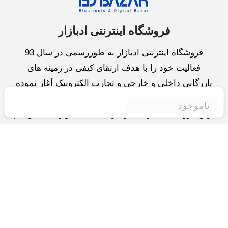
فروشگاه اینترنتی ادبازار
فروشگاه اینترنتی ادبازار به طوررسمی در سال 93
فعالیت خود را با هدف ارتقای کیفی در زمینه های
بازرگانی داخلی و خارجی و تجارت الکترونیک آغاز نموده
است.یکی از مهمترین اهداف ما ایجاد بزرگترین و کامل
ناموجود
ترین فروشگاه اینترنتی در ایران است.همواره می کوشیم
برای کاری دشوار یعنی «انتخاب »، «مقایسه» و «خرید
»،مسیری کوتاه و مطمئن دلپذیر ولذت بخش را فراهم
آوریم.واحد بازرگانی شرکت سعی در تامین و توزیع و
همچنین خدمات پس از فروش با بهترین کیفیت و قیمت
دارد.این واحد « تجارت الکترونیک » را یکی از اولویت
های خود قرارداده و در این زمینه راهکارهایی نیز اتخاذ
کرده است و با « شعار آسوده بیابید و آسان مقایسه کنید