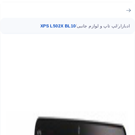
ادبازار
لپ تاپ و لوازم جانبی
XPS L502X BL10
/
/