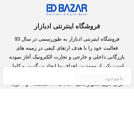
فروشگاه اینترنتی ادبازار
فروشگاه اینترنتی ادبازار به طوررسمی در سال 93
فعالیت خود را با هدف ارتقای کیفی در زمینه های
بازرگانی داخلی و خارجی و تجارت الکترونیک آغاز نموده
است.یکی از مهمترین اهداف ما ایجاد بزرگترین و کامل
ترین فروشگاه اینترنتی در ایران است.همواره می کوشیم
ناموجود
برای کاری دشوار یعنی «انتخاب »، «مقایسه» و «خرید
»،مسیری کوتاه و مطمئن دلپذیر ولذت بخش را فراهم
آوریم.واحد بازرگانی شرکت سعی در تامین و توزیع و
همچنین خدمات پس از فروش با بهترین کیفیت و قیمت
دارد.این واحد « تجارت الکترونیک » را یکی از اولویت
های خود قرارداده و در این زمینه راهکارهایی نیز اتخاذ