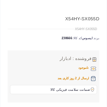
X54HY-SX055D
X54HY-SX055D
برند:
ایسوس
کد کالا:
238666
فروشنده : ادبازار
ناموجود
ارسال از 2 روز کاری بعد
ضمانت سلامت فیزیکی کالا