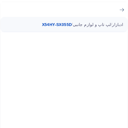
ادبازار
لپ تاپ و لوازم جانبی
X54HY-SX055D
/
/