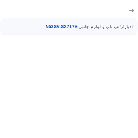
ادبازار
لپ تاپ و لوازم جانبی
N53SV-SX717V
/
/