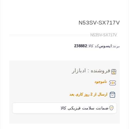
N53SV-SX717V
N53SV-SX717V
برند:
ایسوس
کد کالا:
238882
فروشنده : ادبازار
ناموجود
ارسال از 2 روز کاری بعد
ضمانت سلامت فیزیکی کالا