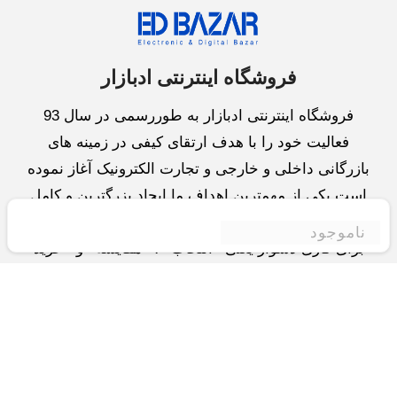
فروشگاه اینترنتی ادبازار
فروشگاه اینترنتی ادبازار به طوررسمی در سال 93
فعالیت خود را با هدف ارتقای کیفی در زمینه های
بازرگانی داخلی و خارجی و تجارت الکترونیک آغاز نموده
است.یکی از مهمترین اهداف ما ایجاد بزرگترین و کامل
ترین فروشگاه اینترنتی در ایران است.همواره می کوشیم
ناموجود
برای کاری دشوار یعنی «انتخاب »، «مقایسه» و «خرید
»،مسیری کوتاه و مطمئن دلپذیر ولذت بخش را فراهم
آوریم.واحد بازرگانی شرکت سعی در تامین و توزیع و
همچنین خدمات پس از فروش با بهترین کیفیت و قیمت
دارد.این واحد « تجارت الکترونیک » را یکی از اولویت
های خود قرارداده و در این زمینه راهکارهایی نیز اتخاذ