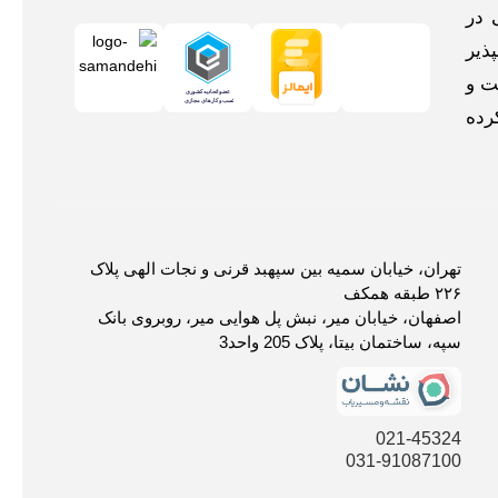
 در
ذیر
ت و
رده
تهران، خیابان سمیه بین سپهبد قرنی و نجات الهی پلاک
۲۲۶ طبقه همکف
اصفهان، خیابان میر، نبش پل هوایی میر، روبروی بانک
سپه، ساختمان بیتا، پلاک 205 واحد3
021-45324
031-91087100