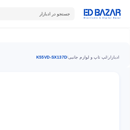
جستجو در ادبازار
دسته بندی محصولات
خانه
شـکـارِ تخفیــف
سوالات متداول
ادبازار
لپ تاپ و لوازم جانبی
K55VD-SX137D
/
/