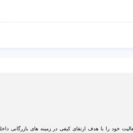
گاه اینترنتی ادبازار به طوررسمی در سال 93 فعالیت خود را با هدف ارتقای کیفی در زمینه های بازرگانی د