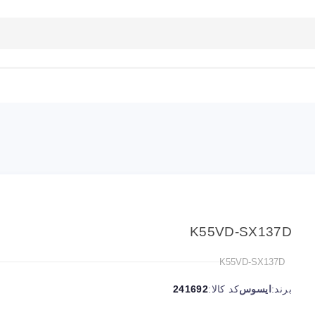
بلاگ
تماس با ما
راهنمای سایت
K55VD-SX137D
K55VD-SX137D
برند:
ایسوس
کد کالا:
241692