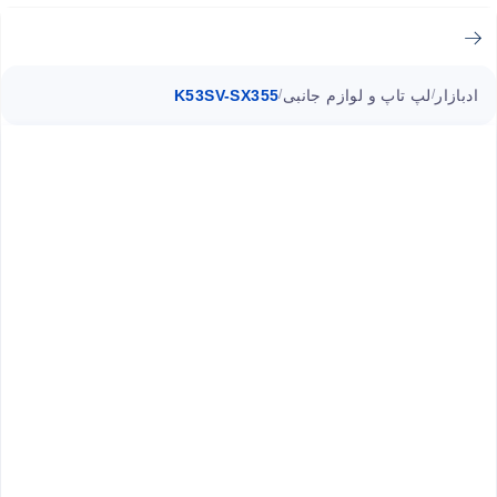
ادبازار
لپ تاپ و لوازم جانبی
K53SV-SX355
/
/