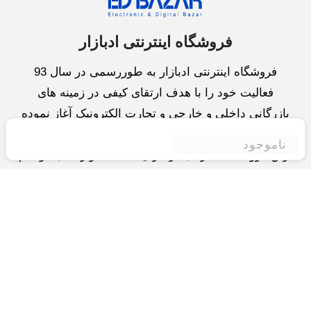
فروشگاه اینترنتی ادبازار
فروشگاه اینترنتی ادبازار به طوررسمی در سال 93
فعالیت خود را با هدف ارتقای کیفی در زمینه های
بازرگانی داخلی و خارجی و تجارت الکترونیک آغاز نموده
است.یکی از مهمترین اهداف ما ایجاد بزرگترین و کامل
ناموجود
ترین فروشگاه اینترنتی در ایران است.همواره می کوشیم
برای کاری دشوار یعنی «انتخاب »، «مقایسه» و «خرید
»،مسیری کوتاه و مطمئن دلپذیر ولذت بخش را فراهم
آوریم.واحد بازرگانی شرکت سعی در تامین و توزیع و
همچنین خدمات پس از فروش با بهترین کیفیت و قیمت
دارد.این واحد « تجارت الکترونیک » را یکی از اولویت
های خود قرارداده و در این زمینه راهکارهایی نیز اتخاذ
کرده است و با « شعار آسوده بیابید و آسان مقایسه کنید