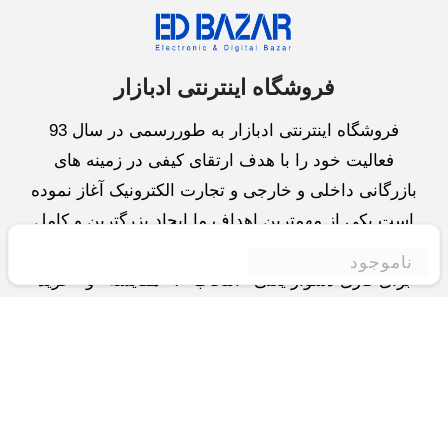
فروشگاه اینترنتی ادبازار
فروشگاه اینترنتی ادبازار به طوررسمی در سال 93
فعالیت خود را با هدف ارتقای کیفی در زمینه های
بازرگانی داخلی و خارجی و تجارت الکترونیک آغاز نموده
است.یکی از مهمترین اهداف ما ایجاد بزرگترین و کامل
ترین فروشگاه اینترنتی در ایران است.همواره می کوشیم
ناموجود
برای کاری دشوار یعنی «انتخاب »، «مقایسه» و «خرید
»،مسیری کوتاه و مطمئن دلپذیر ولذت بخش را فراهم
آوریم.واحد بازرگانی شرکت سعی در تامین و توزیع و
همچنین خدمات پس از فروش با بهترین کیفیت و قیمت
دارد.این واحد « تجارت الکترونیک » را یکی از اولویت
های خود قرارداده و در این زمینه راهکارهایی نیز اتخاذ