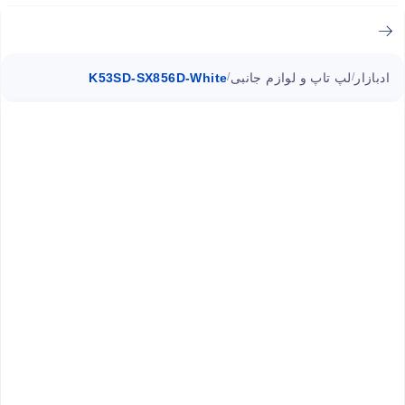
ادبازار
لپ تاپ و لوازم جانبی
K53SD-SX856D-White
/
/