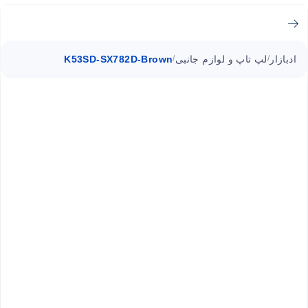
ادبازار
لپ تاپ و لوازم جانبی
K53SD-SX782D-Brown
/
/