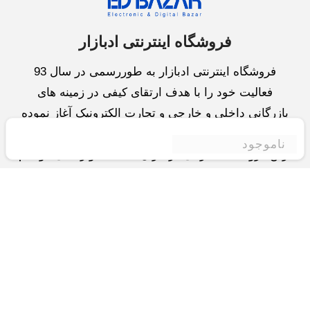
فروشگاه اینترنتی ادبازار
فروشگاه اینترنتی ادبازار به طوررسمی در سال 93
فعالیت خود را با هدف ارتقای کیفی در زمینه های
بازرگانی داخلی و خارجی و تجارت الکترونیک آغاز نموده
است.یکی از مهمترین اهداف ما ایجاد بزرگترین و کامل
ناموجود
ترین فروشگاه اینترنتی در ایران است.همواره می کوشیم
برای کاری دشوار یعنی «انتخاب »، «مقایسه» و «خرید
»،مسیری کوتاه و مطمئن دلپذیر ولذت بخش را فراهم
آوریم.واحد بازرگانی شرکت سعی در تامین و توزیع و
همچنین خدمات پس از فروش با بهترین کیفیت و قیمت
دارد.این واحد « تجارت الکترونیک » را یکی از اولویت
های خود قرارداده و در این زمینه راهکارهایی نیز اتخاذ
کرده است و با « شعار آسوده بیابید و آسان مقایسه کنید