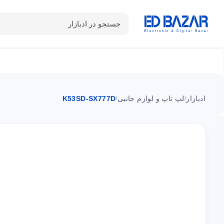
جستجو در ادبازار
دسته بندی محصولات
خانه
شـکـارِ تخفیــف
سوالات متداول
ادبازار
لپ تاپ و لوازم جانبی
K53SD-SX777D
/
/