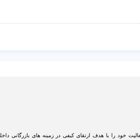
گاه اینترنتی ادبازار به طوررسمی در سال 93 فعالیت خود را با هدف ارتقای کیفی در زمینه های بازرگانی د