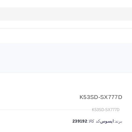
بلاگ
تماس با ما
راهنمای سایت
K53SD-SX777D
K53SD-SX777D
برند:
ایسوس
کد کالا:
239192