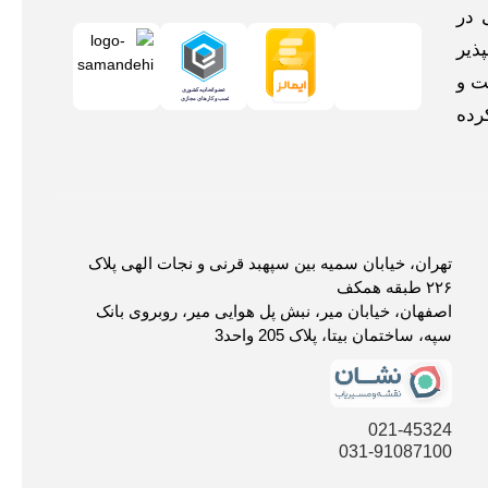
 در
ذیر
ت و
رده
تهران، خیابان سمیه بین سپهبد قرنی و نجات الهی پلاک
۲۲۶ طبقه همکف
اصفهان، خیابان میر، نبش پل هوایی میر، روبروی بانک
سپه، ساختمان بیتا، پلاک 205 واحد3
021-45324
031-91087100