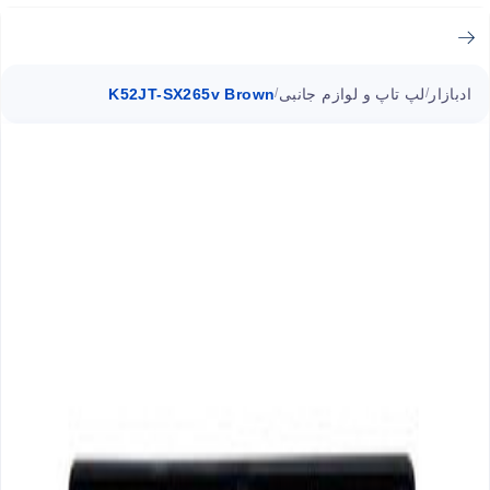
ادبازار
لپ تاپ و لوازم جانبی
K52JT-SX265v Brown
/
/