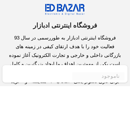
فروشگاه اینترنتی ادبازار
فروشگاه اینترنتی ادبازار به طوررسمی در سال 93
فعالیت خود را با هدف ارتقای کیفی در زمینه های
بازرگانی داخلی و خارجی و تجارت الکترونیک آغاز نموده
است.یکی از مهمترین اهداف ما ایجاد بزرگترین و کامل
ترین فروشگاه اینترنتی در ایران است.همواره می کوشیم
ناموجود
برای کاری دشوار یعنی «انتخاب »، «مقایسه» و «خرید
»،مسیری کوتاه و مطمئن دلپذیر ولذت بخش را فراهم
آوریم.واحد بازرگانی شرکت سعی در تامین و توزیع و
همچنین خدمات پس از فروش با بهترین کیفیت و قیمت
دارد.این واحد « تجارت الکترونیک » را یکی از اولویت
های خود قرارداده و در این زمینه راهکارهایی نیز اتخاذ