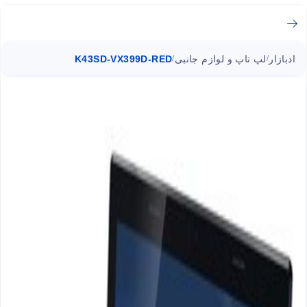
ادبازار
لپ تاپ و لوازم جانبی
K43SD-VX399D-RED
/
/