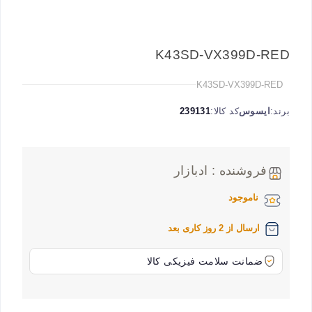
K43SD-VX399D-RED
K43SD-VX399D-RED
برند:
ایسوس
کد کالا:
239131
فروشنده : ادبازار
ناموجود
ارسال از 2 روز کاری بعد
ضمانت سلامت فیزیکی کالا