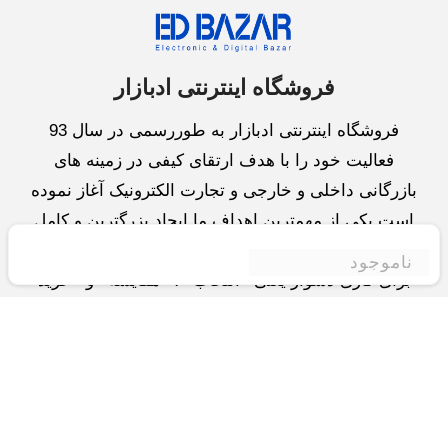
فروشگاه اینترنتی ادبازار
فروشگاه اینترنتی ادبازار به طوررسمی در سال 93
فعالیت خود را با هدف ارتقای کیفی در زمینه های
بازرگانی داخلی و خارجی و تجارت الکترونیک آغاز نموده
است.یکی از مهمترین اهداف ما ایجاد بزرگترین و کامل
ترین فروشگاه اینترنتی در ایران است.همواره می کوشیم
ناموجود
برای کاری دشوار یعنی «انتخاب »، «مقایسه» و «خرید
»،مسیری کوتاه و مطمئن دلپذیر ولذت بخش را فراهم
آوریم.واحد بازرگانی شرکت سعی در تامین و توزیع و
همچنین خدمات پس از فروش با بهترین کیفیت و قیمت
دارد.این واحد « تجارت الکترونیک » را یکی از اولویت
های خود قرارداده و در این زمینه راهکارهایی نیز اتخاذ