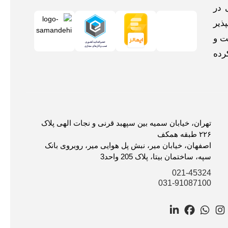
 در
ذیر
ت و
رده
تهران، خیابان سمیه بین سپهبد قرنی و نجات الهی پلاک
۲۲۶ طبقه همکف
اصفهان، خیابان میر، نبش پل هوایی میر، روبروی بانک
سپه، ساختمان بیتا، پلاک 205 واحد3
021-45324
031-91087100
LinkedIn
Facebook
WhatsApp
Instagram