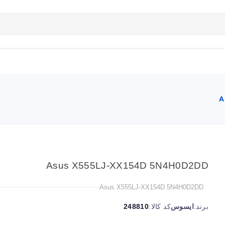
بلاگ
تماس با ما
راهنمای سایت
A
Asus X555LJ-XX154D 5N4H0D2DD
Asus X555LJ-XX154D 5N4H0D2DD
برند:
ایسوس
کد کالا:
248810