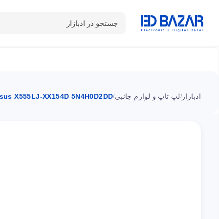
جستجو در ادبازار
دسته بندی محصولات
خانه
شـکـارِ تخفیــف
سوالات متداول
ادبازار
لپ تاپ و لوازم جانبی
sus X555LJ-XX154D 5N4H0D2DD
/
/