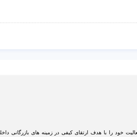
گاه اینترنتی ادبازار به طوررسمی در سال 93 فعالیت خود را با هدف ارتقای کیفی در زمینه های بازرگانی د