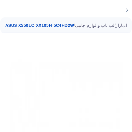
ادبازار
لپ تاپ و لوازم جانبی
ASUS X550LC-XX105H-5C4HD2W
/
/