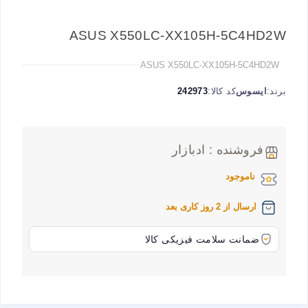
ASUS X550LC-XX105H-5C4HD2W
ASUS X550LC-XX105H-5C4HD2W
برند:
ایسوس
کد کالا:
242973
فروشنده : ادبازار
ناموجود
ارسال از 2 روز کاری بعد
ضمانت سلامت فیزیکی کالا