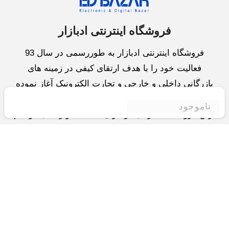
فروشگاه اینترنتی ادبازار
فروشگاه اینترنتی ادبازار به طوررسمی در سال 93
فعالیت خود را با هدف ارتقای کیفی در زمینه های
بازرگانی داخلی و خارجی و تجارت الکترونیک آغاز نموده
است.یکی از مهمترین اهداف ما ایجاد بزرگترین و کامل
ناموجود
ترین فروشگاه اینترنتی در ایران است.همواره می کوشیم
برای کاری دشوار یعنی «انتخاب »، «مقایسه» و «خرید
»،مسیری کوتاه و مطمئن دلپذیر ولذت بخش را فراهم
آوریم.واحد بازرگانی شرکت سعی در تامین و توزیع و
همچنین خدمات پس از فروش با بهترین کیفیت و قیمت
دارد.این واحد « تجارت الکترونیک » را یکی از اولویت
های خود قرارداده و در این زمینه راهکارهایی نیز اتخاذ
کرده است و با « شعار آسوده بیابید و آسان مقایسه کنید