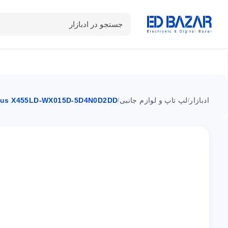
جستجو در ادبازار
دسته بندی محصولات
خانه
شـکـارِ تخفیــف
سوالات متداول
ادبازار
لپ تاپ و لوازم جانبی
us X455LD-WX015D-5D4N0D2DD
/
/