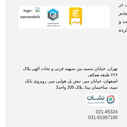
 در
ذیر
ت و
رده
تهران، خیابان سمیه بین سپهبد قرنی و نجات الهی پلاک
۲۲۶ طبقه همکف
اصفهان، خیابان میر، نبش پل هوایی میر، روبروی بانک
سپه، ساختمان بیتا، پلاک 205 واحد3
021-45324
031-91087100