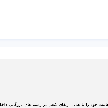
گاه اینترنتی ادبازار به طوررسمی در سال 93 فعالیت خود را با هدف ارتقای کیفی در زمینه های بازرگانی د