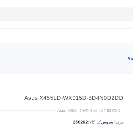
بلاگ
تماس با ما
راهنمای سایت
As
Asus X455LD-WX015D-5D4N0D2DD
Asus X455LD-WX015D-5D4N0D2DD
برند:
ایسوس
کد کالا:
250262