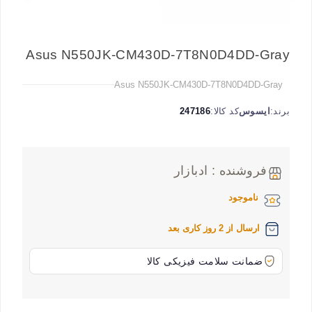
Asus N550JK-CM430D-7T8N0D4DD-Gray
Asus N550JK-CM430D-7T8N0D4DD-Gray
برند:
ایسوس
کد کالا:
247186
فروشنده : ادبازار
ناموجود
ارسال از 2 روز کاری بعد
ضمانت سلامت فیزیکی کالا