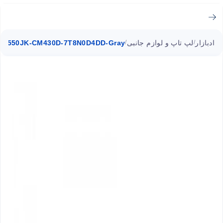
ادبازار
لپ تاپ و لوازم جانبی
 N550JK-CM430D-7T8N0D4DD-Gray
/
/