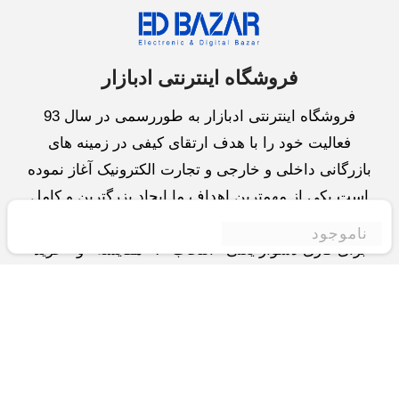
فروشگاه اینترنتی ادبازار
فروشگاه اینترنتی ادبازار به طوررسمی در سال 93
فعالیت خود را با هدف ارتقای کیفی در زمینه های
بازرگانی داخلی و خارجی و تجارت الکترونیک آغاز نموده
است.یکی از مهمترین اهداف ما ایجاد بزرگترین و کامل
ترین فروشگاه اینترنتی در ایران است.همواره می کوشیم
ناموجود
برای کاری دشوار یعنی «انتخاب »، «مقایسه» و «خرید
»،مسیری کوتاه و مطمئن دلپذیر ولذت بخش را فراهم
آوریم.واحد بازرگانی شرکت سعی در تامین و توزیع و
همچنین خدمات پس از فروش با بهترین کیفیت و قیمت
دارد.این واحد « تجارت الکترونیک » را یکی از اولویت
های خود قرارداده و در این زمینه راهکارهایی نیز اتخاذ