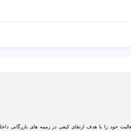
گاه اینترنتی ادبازار به طوررسمی در سال 93 فعالیت خود را با هدف ارتقای کیفی در زمینه های بازرگانی د