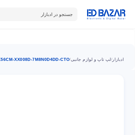
جستجو در ادبازار
دسته بندی محصولات
خانه
شـکـارِ تخفیــف
سوالات متداول
ادبازار
لپ تاپ و لوازم جانبی
K56CM-XX008D-7M8N0D4DD-CTO
/
/