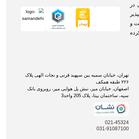
 در
ذیر
ت و
رده
تهران، خیابان سمیه بین سپهبد قرنی و نجات الهی پلاک
۲۲۶ طبقه همکف
اصفهان، خیابان میر، نبش پل هوایی میر، روبروی بانک
سپه، ساختمان بیتا، پلاک 205 واحد3
021-45324
031-91087100