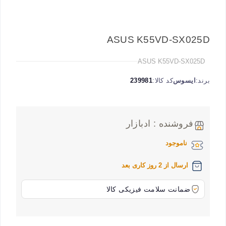
ASUS K55VD-SX025D
ASUS K55VD-SX025D
برند:
ایسوس
کد کالا:
239981
فروشنده : ادبازار
ناموجود
ارسال از 2 روز کاری بعد
ضمانت سلامت فیزیکی کالا