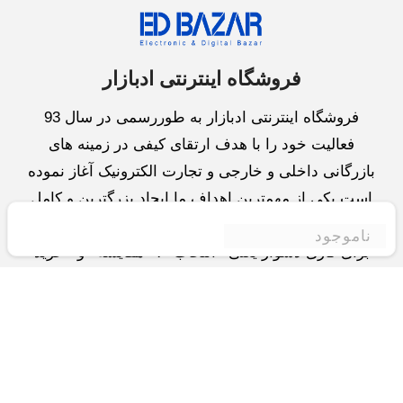
فروشگاه اینترنتی ادبازار
فروشگاه اینترنتی ادبازار به طوررسمی در سال 93
فعالیت خود را با هدف ارتقای کیفی در زمینه های
بازرگانی داخلی و خارجی و تجارت الکترونیک آغاز نموده
است.یکی از مهمترین اهداف ما ایجاد بزرگترین و کامل
ترین فروشگاه اینترنتی در ایران است.همواره می کوشیم
ناموجود
برای کاری دشوار یعنی «انتخاب »، «مقایسه» و «خرید
»،مسیری کوتاه و مطمئن دلپذیر ولذت بخش را فراهم
آوریم.واحد بازرگانی شرکت سعی در تامین و توزیع و
همچنین خدمات پس از فروش با بهترین کیفیت و قیمت
دارد.این واحد « تجارت الکترونیک » را یکی از اولویت
های خود قرارداده و در این زمینه راهکارهایی نیز اتخاذ