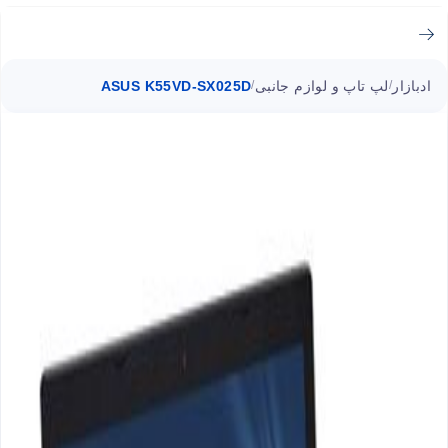
ادبازار
لپ تاپ و لوازم جانبی
ASUS K55VD-SX025D
/
/