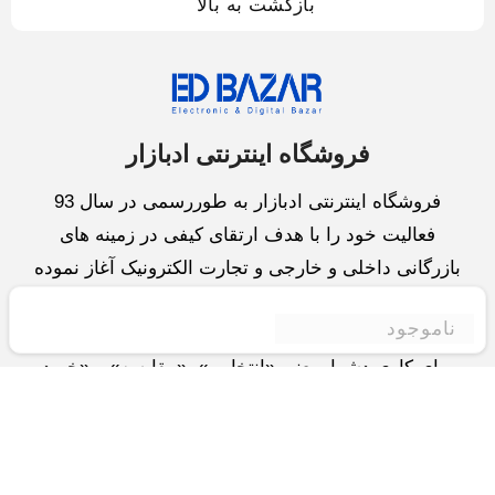
بازگشت به بالا
فروشگاه اینترنتی ادبازار
فروشگاه اینترنتی ادبازار به طوررسمی در سال 93
فعالیت خود را با هدف ارتقای کیفی در زمینه های
بازرگانی داخلی و خارجی و تجارت الکترونیک آغاز نموده
است.یکی از مهمترین اهداف ما ایجاد بزرگترین و کامل
ناموجود
ترین فروشگاه اینترنتی در ایران است.همواره می کوشیم
برای کاری دشوار یعنی «انتخاب »، «مقایسه» و «خرید
»،مسیری کوتاه و مطمئن دلپذیر ولذت بخش را فراهم
آوریم.واحد بازرگانی شرکت سعی در تامین و توزیع و
همچنین خدمات پس از فروش با بهترین کیفیت و قیمت