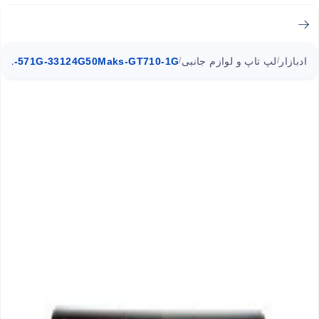
ادبازار
لپ تاپ و لوازم جانبی
e E1-571G-33124G50Maks-GT710-1G
/
/