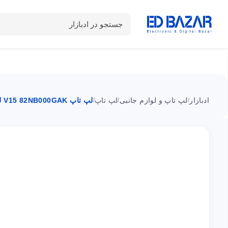
جستجو در ادبازار
دسته بندی محصولات
خانه
شـکـارِ تخفیــف
سوالات متداول
ادبازار
لپ تاپ و لوازم جانبی
لپ تاپ
لپ تاپ V15 82NB000GAK لنوو i3 4GB ا ۱۵.۶ اینچی
/
/
/