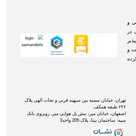
اخلی و
 در
ذیر
ت و
رده
تهران، خیابان سمیه بین سپهبد قرنی و نجات الهی پلاک
۲۲۶ طبقه همکف
اصفهان، خیابان میر، نبش پل هوایی میر، روبروی بانک
سپه، ساختمان بیتا، پلاک 205 واحد3