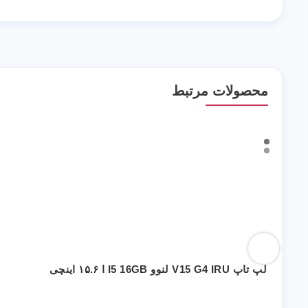
محصولات مرتبط
لپ تاپ V15 G4 IRU لنوو I5 16GB ا ۱۵.۶ اینچی