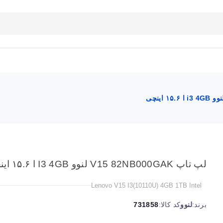
بلاگ
تماس با ما
راهنمای سایت
لپ تاپ V15 82NB000GAK لنوو I3 4GB ا ۱۵.۶ اینچی
Lenovo V15 I3(10110U) 4GB 1TB Intel
برند:
لنوو
کد کالا:
731858