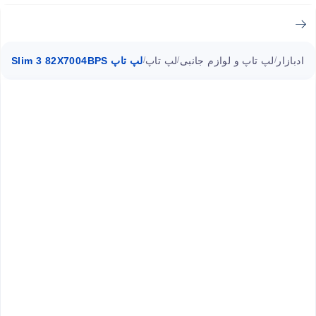
ادبازار
لپ تاپ و لوازم جانبی
لپ تاپ
لپ تاپ IdeaPad Slim 3 82X7004BPS لنوو i3 8GB ا ۱۵.۶ اینچی
/
/
/