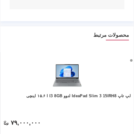
محصولات مرتبط
لپ تاپ IdeaPad Slim 3 15IRH8 لنوو I3 8GB ا ۱۵.۶ اینچی
۷۹,۰۰۰,۰۰۰