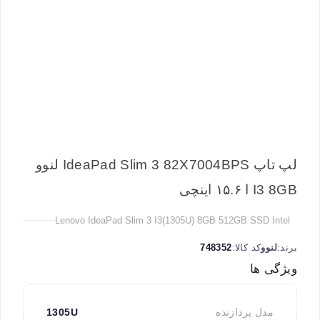
لپ تاپ IdeaPad Slim 3 82X7004BPS لنوو
I3 8GB ا ۱۵.۶ اینچی
Lenovo IdeaPad Slim 3 I3(1305U) 8GB 512GB SSD Intel
برند:
لنوو
کد کالا:
748352
ویژگی ها
مدل پردازنده
1305U