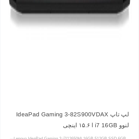
لپ تاپ IdeaPad Gaming 3-82S900VDAX
لنوو i7 16GB ا ۱۵.۶ اینچی
Lenovo IdeaPad Gaming 3 i7(12650H) 16GB 512GB SSD 6GB