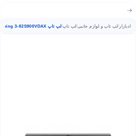
ادبازار
لپ تاپ و لوازم جانبی
لپ تاپ
لپ تاپ IdeaPad Gaming 3-82S900VDAX لنوو i7 16GB ا ۱۵.۶ اینچی
/
/
/