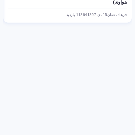
هوآوی)
فرهاد دهقان
15 دی 1397
11364 بازدید