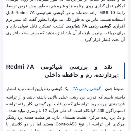
امکان قفل گذاری روی برنامه ها و غیره هم به طور پیش فرض توسط
رابط MIUI 10 ارائه شده‌اند و در گوشی شیائومی Redmi 7A قابل
استفاده هستند. بنابراین به طور کلی می‌توان اینطور گفت که بستر نرم
افزاری
گوشی ردمی 7A شیائومی
کیفیت عملکرد قابل قبولی دارد و
برای دریافت بهترین بازده از آن باید اجازه ندهید که بستر سخت افزاری
آن تحت فشار قرار گیرد.
نقد و بررسی شیائومی Redmi 7A
:پردازنده، رم و حافظه داخلی
طبیعتا چون
گوشی ردمی 7A
یک گوشی رده پایین است نباید انتظار
داشته باشید که قدرت پردازشی خیلی بالایی داشته باشد و از تراشه
قدرتمندی بهره ببرید. تراشه‌ای که در قلب این گوشی بکار رفته تراشه
اسنپدراگون 439 کوالکام است که طی فرآیند 12 نانومتری تولید شده .
و یک پردازنده مرکزی هشت هسته‌ای دارد. هر هشت هسته پردازشگر
مرکزی این تراشه از نوع Cortex-A53 هستند اما در دو کلاستر یا
مجموعه طبقه‌بندی می‌شوند. مجموعه نخست شامل شش هسته