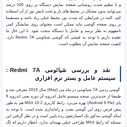
و با تنظیم شدت روشنایی صفحه نمایش دستگاه بر روی 100 درصد
می‌توانید بدون مشکل در محیط های باز و تحت تابش نور از آن استفاده
کنید. البته در شرایطی که شدت نور محیط خیلی زیاد باشد و مستقیما
بر روی صفحه گوشی بتابد ممکن است محتوای روی نمایشگر کمی
نامفهوم به نظر برسد و تعامل با دستگاه سخت شود. با این حال ما
عقیده داریم با توجه به قیمتی که گوشی شیائومی Redmi 7A دارد،
کیفیت صفحه نمایش آن مطلوب است.
نقد و بررسی شیائومی Redmi 7A :
سیستم عامل و بستر نرم افزاری
گوشی ردمی 7A شیائومی در ماه می (May) سال 2019 معرفی شد و
طبیعتا از جدیدترین نسخه سیستم عامل اندروید آن دوره یعنی اندروید 9
پای (Android 9 Pie) بهره می‌برد. رابط کاربری MIUI 10.2 هم به طور
پیش فرض روی این گوشی نصب و راه‌اندازی شده است. با توجه به
اینکه گوشی مذکور یک اسمارتفون رده پایین است و در نظر گرفتن این
مسئله که رابط MIUI طراحی خیلی بهینه‌ای ندارد، انتظار داریم که لگ