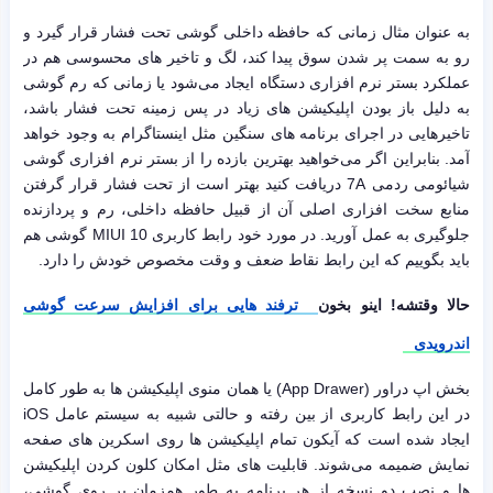
به عنوان مثال زمانی که حافظه داخلی گوشی تحت فشار قرار گیرد و
رو به سمت پر شدن سوق پیدا کند، لگ و تاخیر های محسوسی هم در
عملکرد بستر نرم افزاری دستگاه ایجاد می‌شود یا زمانی که رم گوشی
به دلیل باز بودن اپلیکیشن های زیاد در پس زمینه تحت فشار باشد،
تاخیرهایی در اجرای برنامه های سنگین مثل اینستاگرام به وجود خواهد
آمد. بنابراین اگر می‌خواهید بهترین بازده را از بستر نرم افزاری گوشی
شیائومی ردمی 7A دریافت کنید بهتر است از تحت فشار قرار گرفتن
منابع سخت افزاری اصلی آن از قبیل حافظه داخلی، رم و پردازنده
جلوگیری به عمل آورید. در مورد خود رابط کاربری MIUI 10 گوشی هم
باید بگوییم که این رابط نقاط ضعف و وقت مخصوص خودش را دارد.
حالا وقتشه! اینو بخون
ترفند هایی برای افزایش سرعت گوشی
اندرویدی
بخش اپ دراور (App Drawer) یا همان منوی اپلیکیشن ها به طور کامل
در این رابط کاربری از بین رفته و حالتی شبیه به سیستم عامل iOS
ایجاد شده است که آیکون تمام اپلیکیشن ها روی اسکرین های صفحه
نمایش ضمیمه می‌شوند. قابلیت های مثل امکان کلون کردن اپلیکیشن
ها و نصب دو نسخه از هر برنامه به طور همزمان بر روی گوشی،