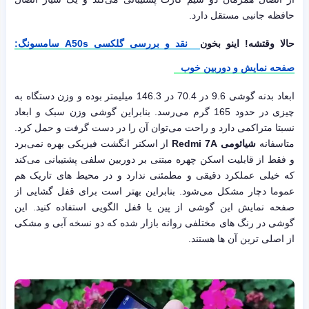
حافظه جانبی مستقل دارد.
حالا وقتشه! اینو بخون
نقد و بررسی گلکسی A50s سامسونگ:
صفحه نمایش و دوربین خوب
ابعاد بدنه گوشی 9.6 در 70.4 در 146.3 میلیمتر بوده و وزن دستگاه به
چیزی در حدود 165 گرم می‌رسد. بنابراین گوشی وزن سبک و ابعاد
نسبتا متراکمی دارد و راحت می‌توان آن را در دست گرفت و حمل کرد.
متاسفانه
شیائومی Redmi 7A
از اسکنر انگشت فیزیکی بهره نمی‌برد
و فقط از قابلیت اسکن چهره مبتنی بر دوربین سلفی پشتیبانی می‌کند
که خیلی عملکرد دقیقی و مطمئنی ندارد و در محیط های تاریک هم
عموما دچار مشکل می‌شود. بنابراین بهتر است برای قفل گشایی از
صفحه نمایش این گوشی از پین یا قفل الگویی استفاده کنید. این
گوشی در رنگ های مختلفی روانه بازار شده که دو نسخه آبی و مشکی
از اصلی ترین آن ها هستند.