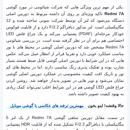
یکی از مهم ترین ویژگی هایی که شرکت شیائومی در مورد گوشی
Redmi 7A
تاکید ویژه‌ای بر روی آن داشته مربوط به دوربین اصلی
دستگاه می‌شود که لنز آن توسط شرکت سونی ساخته شده و 12
مگاپیکسلی است. لنز مذکور دیافراگم F/2.2 دارد و از قابلیت فوکوس
خودکار مرحله‌ای (PDAF) پشتیبانی می‌کند و یک چراغ فلش LED
اختصاصی هم برای آن در نظر گرفته شده است. در بررسی شیائومی
Redmi 7A مشخص شد که دوربین اصلی گوشی در محیط های با نور
مناسب عملکرد خوبی دارد و تقریبا فراتر از انتظار عمل می‌کند. عکس
هایی که در این شرایط با دوربین اصلی گوشی قابل ضبط هستند بسیار
شارپ بوده و تفکیک پذیری رنگ مناسبی دارند. اما در محیط های کم
نور و تاریک افت کیفیت محسوسی در عملکرد دوربین اصلی گوشی
نمایان می‌شود و نویز هایی در تصویر پدیدار خواهند شد. روشن کردن
چراغ فلش LED گوشی هم در این شرایط اغلب نمی‌تواند کمک زیادی
به بهبود کیفیت تصویر داشته باشد.
حالا وقتشه! اینو بخون
مهمترین ترفند های عکاسی با گوشی موبایل
در سمت مقابل دوربین سلفی گوشی Redmi 7A از یک لنز 5
مگاپیکسلی با دیافراگم F/2.2 تشکیل شده که از قابلیت HDR پشتیبانی