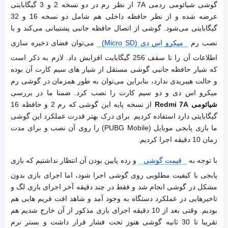
گوشی شیائومی ردمی 7A از نظر رم در دو نسخه 2 و 3 گیگابایتی
عرضه شده و از نظر حافظه داخلی هم شامل دو نسخه 16 و 32
گیگابایتی می‌شود. گوشی از اتصال حافظه جانبی پشتیبانی می‌کند و با
نصب رم
میکرو اس دی (Micro SD)
می‌توان فضای ذخیره سازی
اطلاعات آن را تا سقف 256 گیگابایت افزایش داد. لازم به ذکر است
که شیار حافظه جانبی گوشی مستقل از شیار های سیم کارت آن بوده
و حالت هیبریدی ندارد، بنابراین می‌توان به طور همزمان در گوشی رم
میکرو اس دی و دو سیم کارت را نصب کرد. ضمنا ما در بررسی
شیائومی Redmi 7A
از نسخه پایه این گوشی که رم 2 و حافظه 16
گیگابایتی دارد استفاده کردیم. برای درک بهتر قدرت عملکرد این گوشی
ما بازی پابجی موبایل (PUBG Mobile) را روی آن نصب و برای مدت
زمان 10 دقیقه اجرا کردیم.
با توجه به
قیمت گوشی
و رده پایین بودن آن انتظار نداشتیم که بازی
پابجی با کیفیت مطلوبی روی گوشی اجرا شود، اما اجرای بازی بدون
مشکل در گوشی انجام شد و فقط در چند دقیقه آخر اجرای بازی لگ و
تاخیرهایی در عملکرد دستگاه به وجود آمد و شاهد افت فریم هایی هم
بودیم. وقتی بعد از 10 دقیقه اجرای بازی مذکور از آن خارج شدیم هم
تقریبا تا 30 ثانیه گوشی هنوز تحت فشار قرار داشت و بستر نرم