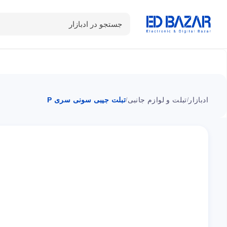
جستجو در ادبازار
دسته بندی محصولات
خانه
شـکـارِ تخفیــف
سوالات متداول
ادبازار
تبلت و لوازم جانبی
تبلت جیبی سونی سری P
/
/