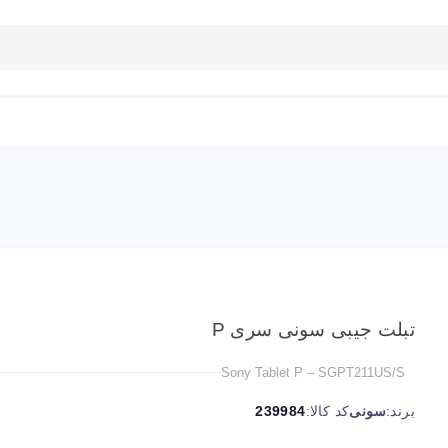
بلاگ
تماس با ما
راهنمای سایت
تبلت جیبی سونی سری P
Sony Tablet P – SGPT211US/S
برند:
سونی
کد کالا:
239984