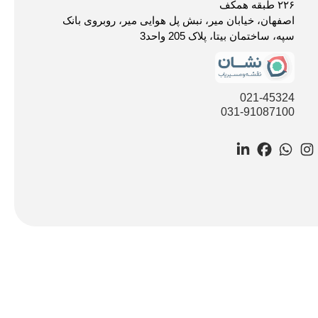
۲۲۶ طبقه همکف
اصفهان، خیابان میر، نبش پل هوایی میر، روبروی بانک
سپه، ساختمان بیتا، پلاک 205 واحد3
021-45324
031-91087100
LinkedIn
Facebook
WhatsApp
Instagram