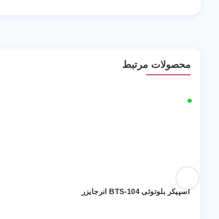
محصولات مرتبط
اسپیکر بلوتوثی BTS-104 انرجایزر