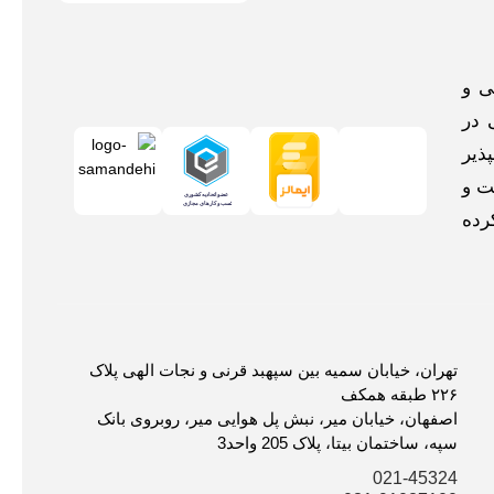
اخلی و
 در
ذیر
ت و
رده
تهران، خیابان سمیه بین سپهبد قرنی و نجات الهی پلاک
۲۲۶ طبقه همکف
اصفهان، خیابان میر، نبش پل هوایی میر، روبروی بانک
سپه، ساختمان بیتا، پلاک 205 واحد3
021-45324