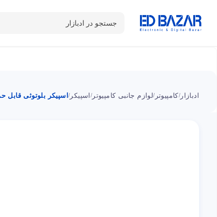
جستجو در ادبازار
دسته بندی محصولات
خانه
شـکـارِ تخفیــف
سوالات متداول
ادبازار
کامپیوتر
لوازم جانبی کامپیوتر
اسپیکر
اسپیکر بلوتوثی قابل حمل م
/
/
/
/