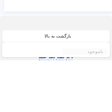
بازگشت به بالا
ناموجود
فروشگاه اینترنتی ادبازار
فروشگاه اینترنتی ادبازار به طوررسمی در سال 93
فعالیت خود را با هدف ارتقای کیفی در زمینه های
بازرگانی داخلی و خارجی و تجارت الکترونیک آغاز نموده
است.یکی از مهمترین اهداف ما ایجاد بزرگترین و کامل
ترین فروشگاه اینترنتی در ایران است.همواره می کوشیم